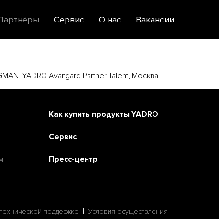
Партнёры
Сервис
О нас
Вакансии
VEGMAN, YADRO Avangard Partner Talent, Москва
Как купить продукты YADRO
Сервис
м
Пресс-центр
технической поддержке
Условия осуществления