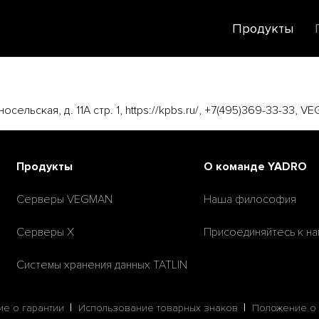
Продукты
сельская, д. 11А стр. 1, https://kpbs.ru/, +7(495)369-33-33, 
Продукты
О команде YADRO
Серверы VEGMAN
Наша философия
Серверы X
Присоединяйтесь к на
Системы хранения данных TATLIN
е о гарантии
Использование товарных знаков
Положение о 