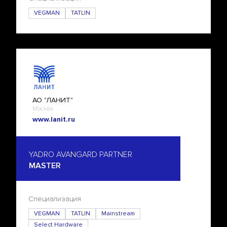
VEGMAN
TATLIN
АО "ЛАНИТ"
Москва
www.lanit.ru
YADRO AVANGARD PARTNER
MASTER
Специализация
VEGMAN
TATLIN
Mainstream
Select Hardware