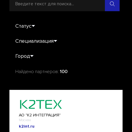
Статус
YADRO Avangard Partner Talent
Специализация
YADRO Avangard Partner Adept
VEGMAN
Город
YADRO Avangard Partner Master
TATLIN
Барнаул
Найдено партнеров:
100
Mainstream
Белгород
Select Hardware
Чебоксары
KVADRA
Челябинск
АО "К2 ИНТЕГРАЦИЯ"
Дубна
Москва
k2int.ru
Екатеринбург